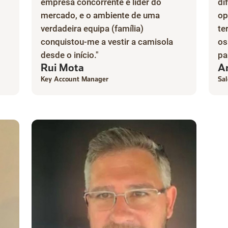
empresa concorrente e líder do
di
mercado, e o ambiente de uma
op
verdadeira equipa (família)
te
conquistou-me a vestir a camisola
os
desde o início."
pa
Rui Mota
A
Key Account Manager
Sal