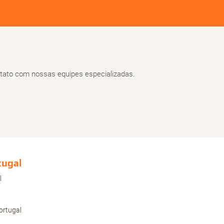
ato com nossas equipes especializadas.
tugal
l
ortugal