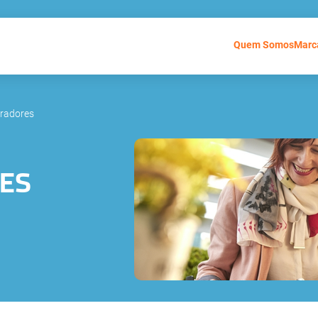
Quem Somos
Marc
radores
ES