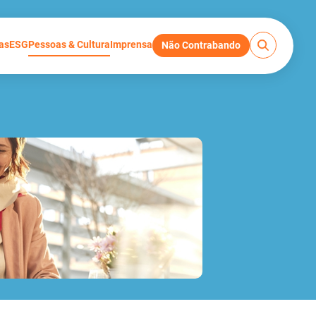
as
ESG
Pessoas & Cultura
Imprensa
Não Contrabando