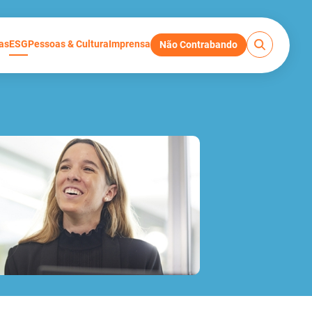
as
ESG
Pessoas & Cultura
Imprensa
Não Contrabando