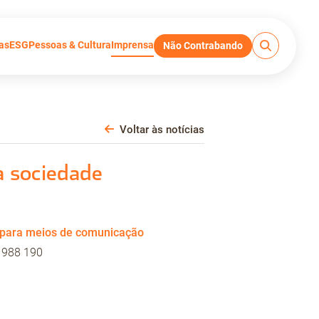
as
ESG
Pessoas & Cultura
Imprensa
Não Contrabando
Voltar às notícias
a sociedade
 para meios de comunicação
 988 190