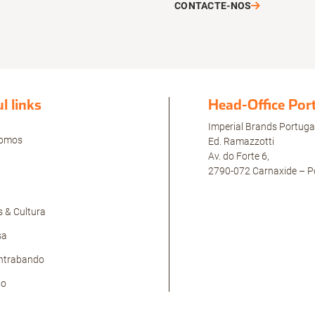
CONTACTE-NOS
l links
Head-Office Por
Imperial Brands Portuga
omos
Ed. Ramazzotti
Av. do Forte 6,
2790-072 Carnaxide – P
 & Cultura
sa
ntrabando
to