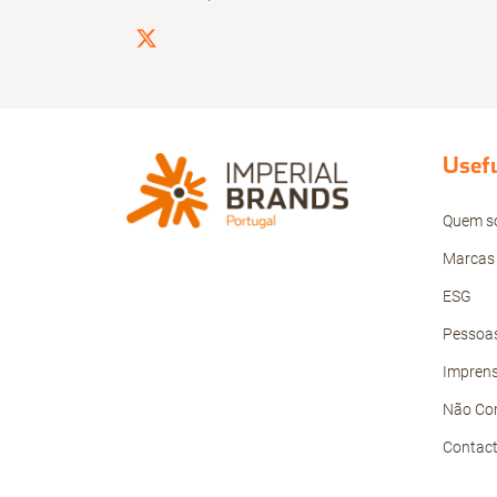
Usefu
Quem s
Marcas
ESG
Pessoas
Impren
Não Co
Contac