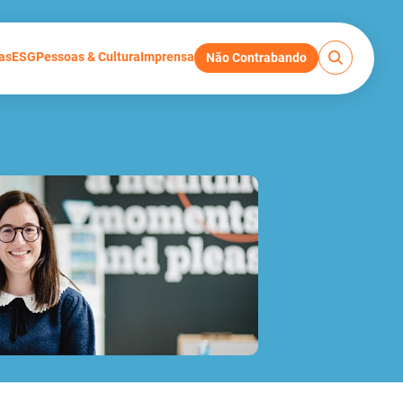
as
ESG
Pessoas & Cultura
Imprensa
Não Contrabando