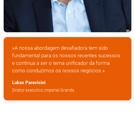
«A nossa abordagem desafiadora tem sido
fundamental para os nossos recentes sucessos
e continua a ser o tema unificador da forma
como conduzimos os nossos negócios.»
Lukas Paravicini
Diretor executivo Imperial Grands